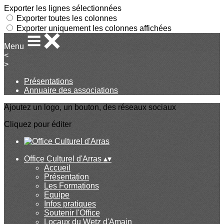
Exporter les lignes sélectionnées
Exporter toutes les colonnes
Exporter uniquement les colonnes affichées
Menu
<
>
Présentations
Annuaire des associations
Ajoutez un logo, un bouton, des réseaux sociaux
Cliquez pour éditer
Office Culturel d'Arras
▴
▾
Accueil
Présentation
Les Formations
Equipe
Infos pratiques
Soutenir l'Office
Locaux du Wetz d'Amain