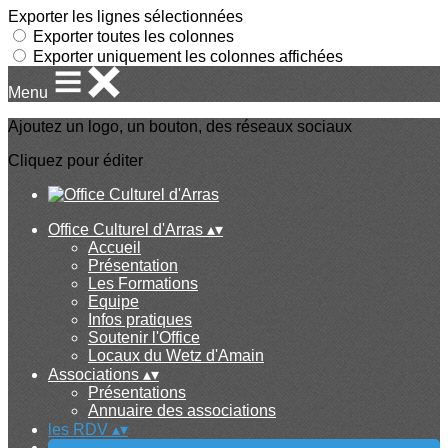
Exporter les lignes sélectionnées
Exporter toutes les colonnes
Exporter uniquement les colonnes affichées
Menu
Ajoutez un logo, un bouton, des réseaux sociaux
Cliquez pour éditer
Office Culturel d'Arras
▴
▾
Accueil
Présentation
Les Formations
Equipe
Infos pratiques
Soutenir l'Office
Locaux du Wetz d'Amain
Associations
▴
▾
Présentations
Annuaire des associations
les RDV
▴
▾