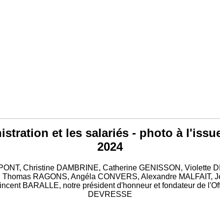
stration et les salariés - photo à l'issu
2024
DUPONT, Christine DAMBRINE, Catherine GENISSON, Violet
Y, Thomas RAGONS, Angéla CONVERS, Alexandre MALFAIT, 
cent BARALLE, notre président d'honneur et fondateur de l'Of
DEVRESSE
to : Laure NICOLLE, Coline MILLAN, Mélissandre FORTUMEAU 