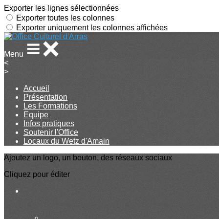
Exporter les lignes sélectionnées
Exporter toutes les colonnes
Exporter uniquement les colonnes affichées
Menu
<
>
Accueil
Présentation
Les Formations
Equipe
Infos pratiques
Soutenir l'Office
Locaux du Wetz d'Amain
Ajoutez un logo, un bouton, des réseaux sociaux
Cliquez pour éditer