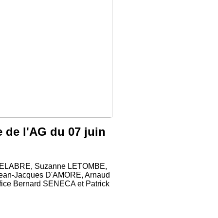
e de l'AG du 07 juin
te DELABRE, Suzanne LETOMBE,
Jean-Jacques D'AMORE, Arnaud
fice Bernard SENECA et Patrick
et Geneviève JANICKI)