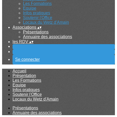
Les Formations
Equipe
Infos pratiques
Soutenir l'Office
Locaux du Wetz d'Amain
Associations
▴
▾
Présentations
Annuaire des associations
les RDV
▴
▾
Se connecter
Accueil
Présentation
Les Formations
Equipe
Infos pratiques
Soutenir l'Office
Locaux du Wetz d'Amain
Présentations
Annuaire des associations