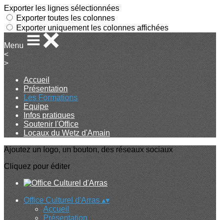
Exporter les lignes sélectionnées
Exporter toutes les colonnes
Exporter uniquement les colonnes affichées
Menu
<
>
Accueil
Présentation
Les Formations
Equipe
Infos pratiques
Soutenir l'Office
Locaux du Wetz d'Amain
Ajoutez un logo, un bouton, des réseaux sociaux
Cliquez pour éditer
Office Culturel d'Arras
▴
▾
Accueil
Présentation