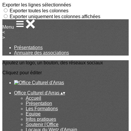
Exporter les lignes sélectionnées
Exporter toutes les colonnes
Exporter uniquement les colonnes affichées
Menu
<
>
Présentations
Annuaire des associations
Ajoutez un logo, un bouton, des réseaux sociaux
Cliquez pour éditer
Office Culturel d'Arras
▴
▾
Accueil
Présentation
Les Formations
Equipe
Infos pratiques
Soutenir l'Office
Locaux du Wetz d'Amain