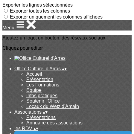
Exporter les lignes sélectionnées
Exporter toutes les colonnes
Exporter uniquement les colonnes affichées
Menu
Ajoutez un logo, un bouton, des réseaux sociaux
Cliquez pour éditer
Office Culturel d'Arras
▴
▾
Accueil
Présentation
Les Formations
Equipe
Infos pratiques
Soutenir l'Office
Locaux du Wetz d'Amain
Associations
▴
▾
Présentations
Annuaire des associations
les RDV
▴
▾